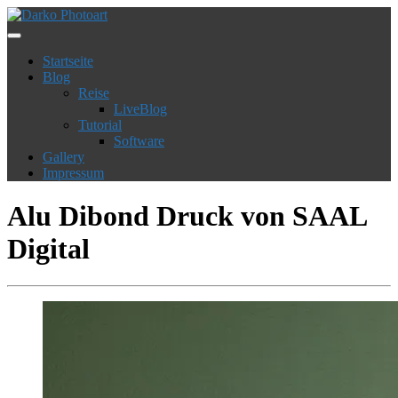
Startseite
Blog
Reise
LiveBlog
Tutorial
Software
Gallery
Impressum
Alu Dibond Druck von SAAL
Digital