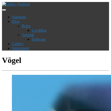
Startseite
Blog
Reise
LiveBlog
Tutorial
Software
Gallery
Impressum
Vögel