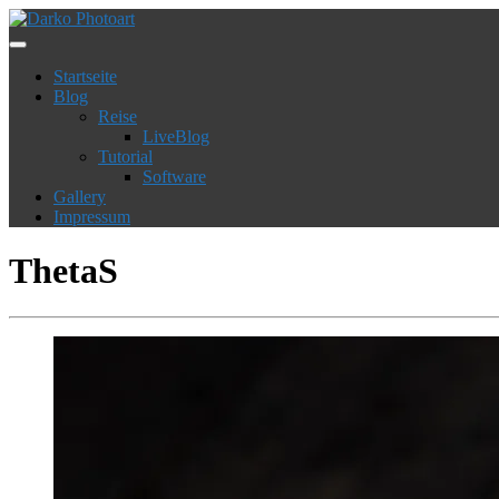
Startseite
Blog
Reise
LiveBlog
Tutorial
Software
Gallery
Impressum
ThetaS