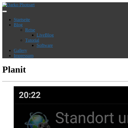
Startseite
Blog
Reise
LiveBlog
Tutorial
Software
Gallery
Impressum
Planit