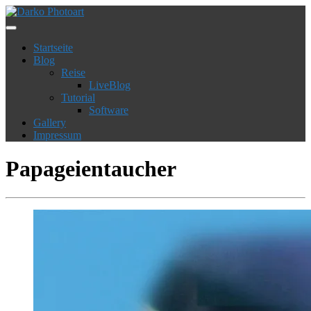
Startseite
Blog
Reise
LiveBlog
Tutorial
Software
Gallery
Impressum
Papageientaucher