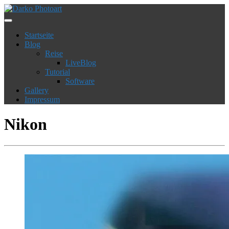
Startseite
Blog
Reise
LiveBlog
Tutorial
Software
Gallery
Impressum
Nikon