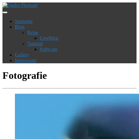
Startseite
Blog
Reise
LiveBlog
Tutorial
Software
Gallery
Impressum
Fotografie