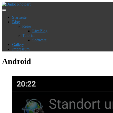
Startseite
Blog
Reise
LiveBlog
Tutorial
Software
Gallery
Impressum
Android